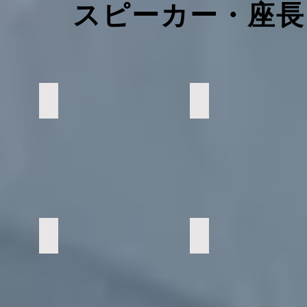
スピーカー・座長
馬場裕子
大分大学 酒井貴史
Medical
University
University
Hospital
of
Bonn
Graz
留
留
学
学
神尾 敬子（座長）
赤木紀之 (モデレータ
九
福
州
岡
大
工
学
業
病
大