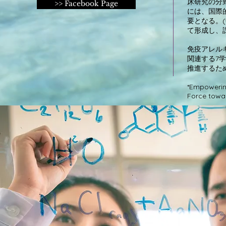
床研究の分
>> Facebook Page
には、国際
要となる。
て形成し、
免疫アレルギー
関連する7学
推進するた
*Empowering
Force towa