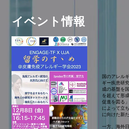
イベント情報
国のアレル
ギー疾患研究
成の基盤を
を超えて形
促進を図る」
によって立ち
に向けた新
一方、海外