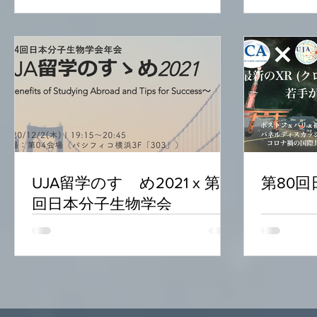
UJA留学のすゝめ2021 x 第44
第80
回日本分子生物学会