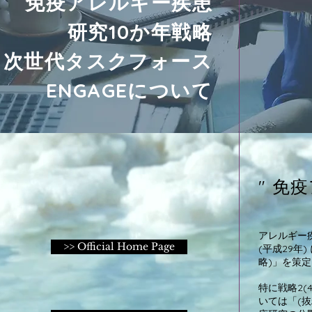
免疫アレルギー疾患
研究10か年戦略
次世代タスクフォース
ENGAGE
​について
" 免
アレルギー
>> Official Home Page
(平成29年
略)」を策
特に戦略2
いては「(