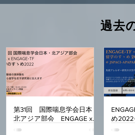
過去
第31回 国際喘息学会日本・
ENGAG
北アジア部会 ENGAGE x
め2022＠
UJA 留学のすゝめ2022
Joint C