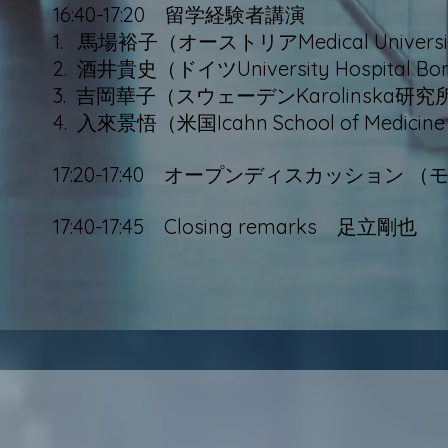
16:40-17:20 留学経験者講演
1. 馬場裕子（オーストリアMedical Univ
2. 酒井貴史（ドイツUniversity Hospi
3. 吉岡華子（スウェーデンKarolinska
4. 入來景悟（米国Icahn School of Medi
17:20-17:40 オープンディスカッション
​17:40-17:45 Closing remarks 足立剛也