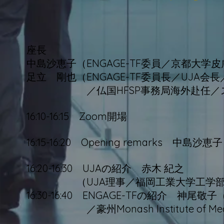
座長
中島沙恵子（ENGAGE-TF委員／京都大学皮膚
足立 剛也（ENGAGE-TF委員長／UJA
／仏国HFSP事務局海外赴任／ス
16:10-16:15 Zoom開場
16:15-16:20 Opening remarks 中島沙恵子
16:20-16:30 UJAの紹介 赤木 紀之
（UJA理事／福岡工業大学工学部生命
16:30-16:40 ENGAGE-TFの紹介 神尾敬子
／豪州Monash Institute of Medic