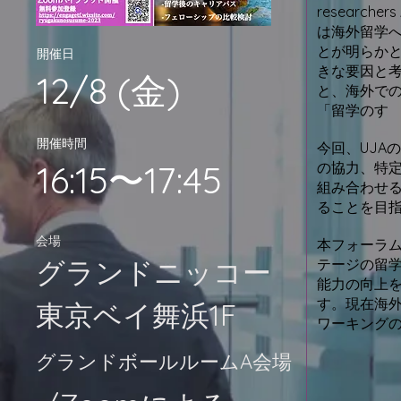
research
は海外留学
とが明らか
開催日
きな要因と
12/8 (金)
と、海外で
「留学のす
開催​時間
今回、UJA
16:15〜17:45
の協力、特定
組み合わせ
ることを目
会場
本フォーラム
グランドニッコー
テージの留
能力の向上
す。現在海
東京ベイ舞浜1F
ワーキング
グランドボールルームA会場