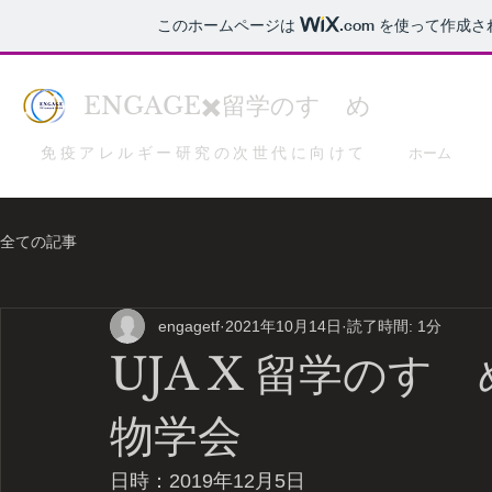
このホームページは
.com
を使って作成さ
ENGAGE✖️留学のすゝめ
免疫アレルギー研究の次世代に向けて
ホーム
全ての記事
engagetf
2021年10月14日
読了時間: 1分
UJA X 留学のす
物学会
日時：2019年12月5日