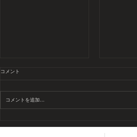
コメント
コメントを追加…
留学のすゝめ
留学のすゝめ 
2020@JSA/WAO
Science F